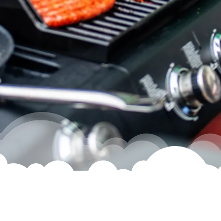
Z
m
i
ł
o
ś
c
i
d
o
l