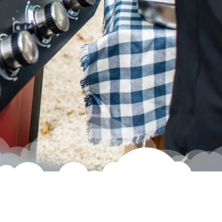
u
d
z
i
i
p
a
s
j
i
d
o
k
u
c
h
n
i