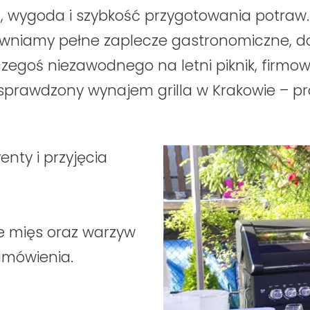
ość, wygoda i szybkość przygotowania potraw.
apewniamy pełne zaplecze gastronomiczne,
z czegoś niezawodnego na letni piknik, fir
prawdzony wynajem grilla w Krakowie – pro
nty i przyjęcia
e mięs oraz warzyw
amówienia.