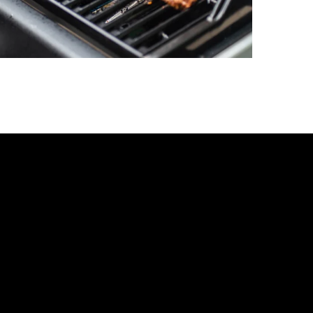
undacja On Life
OS.WANDY 33 lok. 15, 31-907 KRAKÓW
+48 731 994 111
biuro.onlife@gmail.com
NIP: 944-22-69-844
KRS: 0000869970