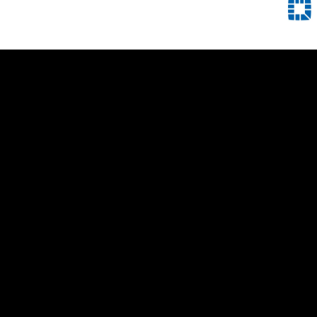
STRONA GŁÓWNA
NASZA MISJA SPOŁECZNA
CATERING
WYNAJEM ZASTAWY CATERINGOWEJ
FOODTRUCK
STOISKO GASTRONICZNE - GRILL
OBIADY DOMOWE
WYDARZENIA PLENEROWE
AKTUALNOŚCI
POLITYKA PRYWATNOŚCI
KONTAKT