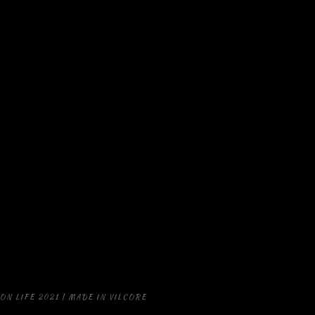
STRONA GŁÓWNA
NASZA MISJA SPOŁECZNA
CATERING
WYNAJEM ZASTAWY CATERINGOWEJ
FOODTRUCK
STOISKO GASTRONICZNE - GRILL
OBIADY DOMOWE
WYDARZENIA PLENEROWE
AKTUALNOŚCI
POLITYKA PRYWATNOŚCI
KONTAKT
ON LIFE 2021 | MADE IN VILCORE