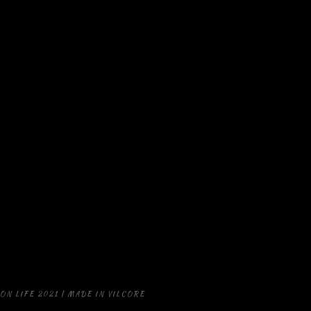
STRONA GŁÓWNA
NASZA MISJA SPOŁECZNA
CATERING
WYNAJEM ZASTAWY CATERINGOWEJ
FOODTRUCK
STOISKO GASTRONICZNE - GRILL
OBIADY DOMOWE
WYDARZENIA PLENEROWE
AKTUALNOŚCI
POLITYKA PRYWATNOŚCI
KONTAKT
ON LIFE 2021 | MADE IN VILCORE