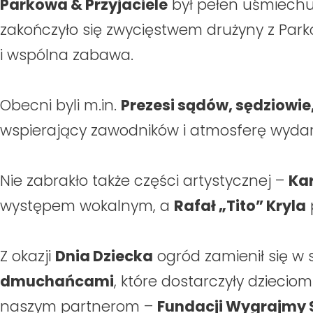
Parkowa & Przyjaciele
był pełen uśmiechu,
zakończyło się zwycięstwem drużyny z Parko
i wspólna zabawa.
Obecni byli m.in.
Prezesi sądów, sędziowie
wspierający zawodników i atmosferę wydar
Nie zabrakło także części artystycznej –
Kar
występem wokalnym, a
Rafał „Tito” Kryla
Z okazji
Dnia Dziecka
ogród zamienił się w s
dmuchańcami
, które dostarczyły dzieci
naszym partnerom –
Fundacji Wygrajmy Si