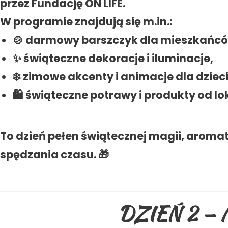
przez Fundację ON LIFE.
W programie znajdują się m.in.:
🍲 darmowy barszczyk dla mieszkańcó
✨ świąteczne dekoracje i iluminacje,
❄️ zimowe akcenty i animacje dla dzieci
🛍️ świąteczne potrawy i produkty od 
To dzień pełen świątecznej magii, arom
spędzania czasu. 🎁
DZIEŃ 2 —